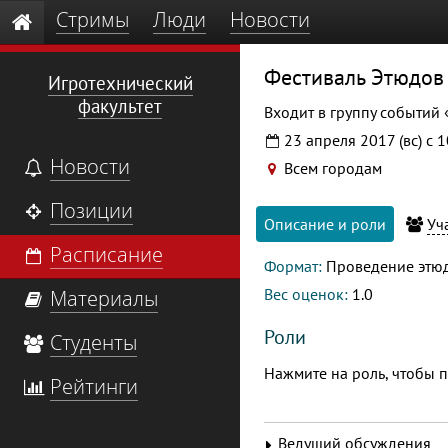
Стримы
Люди
Новости
Фестиваль Этюдов
Игротехнический
факультет
Входит в группу событий
23 апреля 2017 (вс) с 
Новости
Всем городам
Позиции
Описание и роли
Уч
Расписание
Формат:
Проведение этю
Вес оценок:
1.0
Материалы
Роли
Студенты
Нажмите на роль, чтобы п
Рейтинги
Ведущий обсуждения